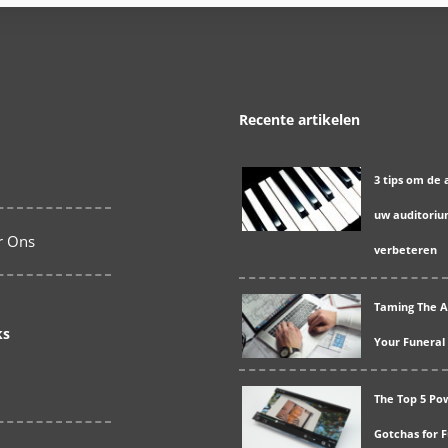
Recente artikelen
3 tips om de 
uw auditoriu
r Ons
verbeteren
Taming The A
ks
Your Funeral
The Top 5 Po
Gotchas for 