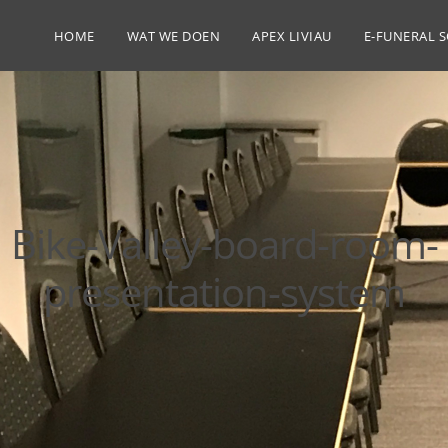
HOME
WAT WE DOEN
APEX LIVIAU
E-FUNERAL 
Bike-Valley-board-room-
presentation-system