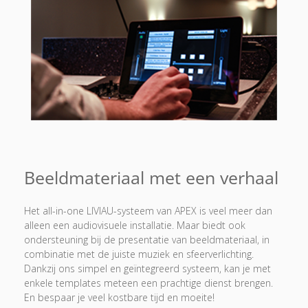
Beeldmateriaal met een verhaal
Het all-in-one LIVIAU-systeem van APEX is veel meer dan
alleen een audiovisuele installatie. Maar biedt ook
ondersteuning bij de presentatie van beeldmateriaal, in
combinatie met de juiste muziek en sfeerverlichting.
Dankzij ons simpel en geïntegreerd systeem, kan je met
enkele templates meteen een prachtige dienst brengen.
En bespaar je veel kostbare tijd en moeite!