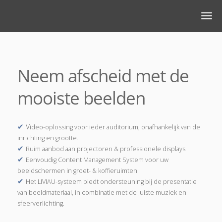
Neem afscheid met de
mooiste beelden
✔
V
ideo-oplossing voor ieder auditorium, onafhankelijk van de
inrichting en grootte.
✔
Ruim aanbod aan projectoren & professionele displays
✔
Eenvoudig Content Management System voor uw
beeldschermen in groet- & koffieruimten
✔
Het LIVIAU-systeem biedt ondersteuning bij de presentatie
van beeldmateriaal, in combinatie met de juiste muziek en
sfeerverlichting.