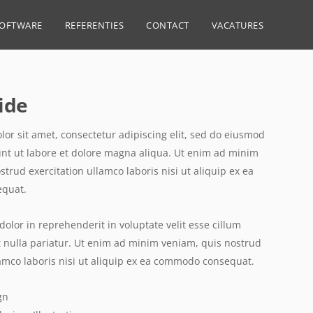
SOFTWARE
REFERENTIES
CONTACT
VACATURES
side
or sit amet, consectetur adipiscing elit, sed do eiusmod
nt ut labore et dolore magna aliqua. Ut enim ad minim
strud exercitation ullamco laboris nisi ut aliquip ex ea
quat.
dolor in reprehenderit in voluptate velit esse cillum
t nulla pariatur. Ut enim ad minim veniam, quis nostrud
lamco laboris nisi ut aliquip ex ea commodo consequat.
gn