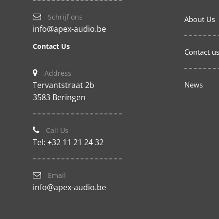
Schrijf ons
About Us
info@apex-audio.be
Contact Us
Contact u
Address
Tervantstraat 2b
News
3583 Beringen
Call Us
Tel: +32 11 21 24 32
Email
info@apex-audio.be