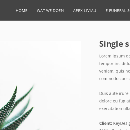
HOME
WAT WE DOEN
APEX LIVIAU
E-FUNERAL 
Single 
Lorem ipsum dol
tempor incididu
veniam, quis no
commodo conse
Duis aute irure 
dolore eu fugia
exercitation ul
Client:
KeyDesi