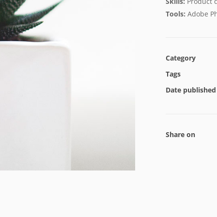
Skills:
Product d
Tools:
Adobe Ph
Category
Tags
Date published
Share on