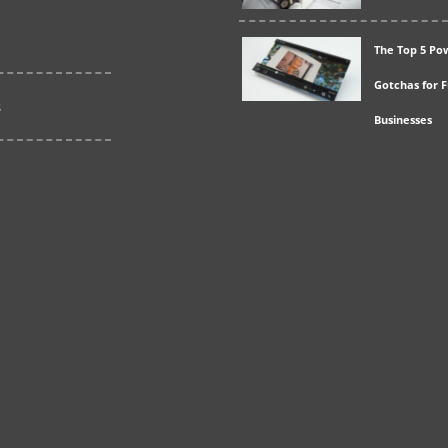
The Top 5 Po
Gotchas for 
s
Businesses