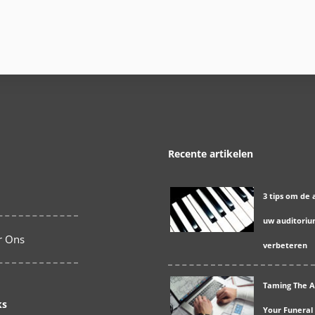
Recente artikelen
3 tips om de 
uw auditoriu
r Ons
verbeteren
Taming The A
ks
Your Funeral