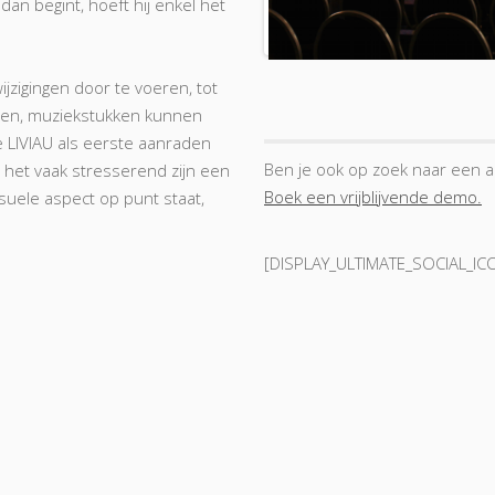
 begint, hoeft hij enkel het
ijzigingen door te voeren, tot
rden, muziekstukken kunnen
 LIVIAU als eerste aanraden
Ben je ook op zoek naar een a
n het vaak stresserend zijn een
Boek een vrijblijvende demo.
suele aspect op punt staat,
[DISPLAY_ULTIMATE_SOCIAL_IC