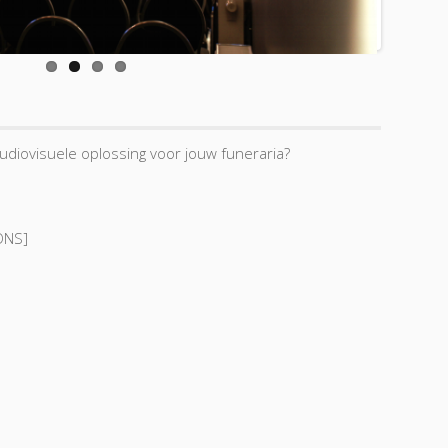
udiovisuele oplossing voor jouw funeraria?
ONS]