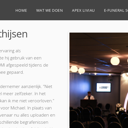
HOME
WAT WE DOEN
APEX LIVIAU
E-FUNERAL 
hijsen
ervaring als
e hij gebruik van een
MI afgespeeld tijdens de
mee gepaard.
dernemer aanzienlijk. “Niet
l meer zelfzeker. In het
 kan ik me niet veroorloven.”
voor Michael. In plaats van
venaar nu alles uploaden en
schillende begrafenissen